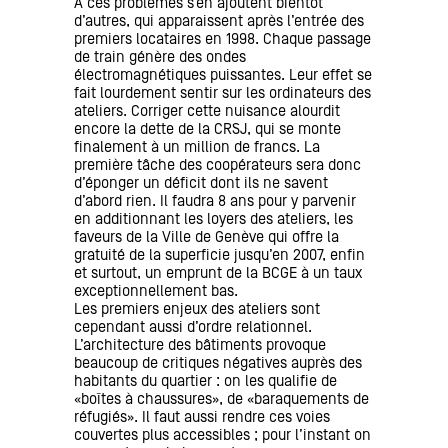
À ces problèmes s’en ajoutent bientôt
d’autres, qui apparaissent après l’entrée des
premiers locataires en 1998. Chaque passage
de train génère des ondes
électromagnétiques puissantes. Leur effet se
fait lourdement sentir sur les ordinateurs des
ateliers. Corriger cette nuisance alourdit
encore la dette de la CRSJ, qui se monte
finalement à un million de francs. La
première tâche des coopérateurs sera donc
d’éponger un déficit dont ils ne savent
d’abord rien. Il faudra 8 ans pour y parvenir
en additionnant les loyers des ateliers, les
faveurs de la Ville de Genève qui offre la
gratuité de la superficie jusqu’en 2007, enfin
et surtout, un emprunt de la BCGE à un taux
exceptionnellement bas.
Les premiers enjeux des ateliers sont
cependant aussi d’ordre relationnel.
L’architecture des bâtiments provoque
beaucoup de critiques négatives auprès des
habitants du quartier : on les qualifie de
«boîtes à chaussures», de «baraquements de
réfugiés». Il faut aussi rendre ces voies
couvertes plus accessibles ; pour l’instant on